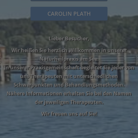
CAROLIN PLATH
Lieber Besucher,
Wir heißen Sie herzlich Willkommen in unserer
Naturheilpraxis am See.
In unserer Praxisgemeinschaft begleitet Sie jeder von
uns Therapeuten mit unterschiedlichen
Schwerpunkten und Behandlungsmethoden.
Nähere Informationen erhalten Sie bei den Namen
der jeweiligen Therapeuten.
Wir freuen uns auf Sie!